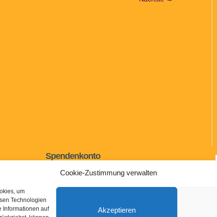
Spendenkonto
IBAN: DE73 7955 0000 0620 0215 35
Cookie-Zustimmung verwalten
BIC: BYLADEM1ASA
ookies, um
Sparkasse Aschaffenburg Miltenberg
esen Technologien
 Informationen auf
Akzeptieren