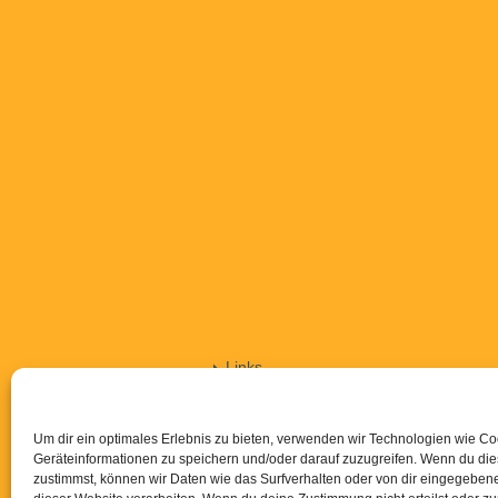
Links
Kontakt
Downloads
Um dir ein optimales Erlebnis zu bieten, verwenden wir Technologien wie C
Impressum
Geräteinformationen zu speichern und/oder darauf zuzugreifen. Wenn du di
zustimmst, können wir Daten wie das Surfverhalten oder von dir eingegebene
Datenschutzerklärung