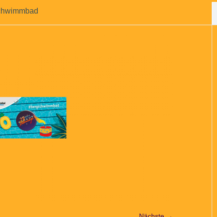
schwimmbad
Nächste →