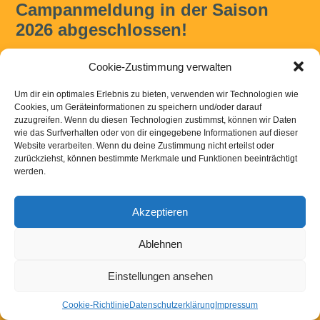
Campanmeldung in der Saison
2026 abgeschlossen!
Die Anmeldung zu den Camps des Kinder- und
Cookie-Zustimmung verwalten
Jugendcircus Blamage e.V. für die Saison 2026 ist
abgeschlossen. Alle Camps sind ausgebucht!
Um dir ein optimales Erlebnis zu bieten, verwenden wir Technologien wie
Cookies, um Geräteinformationen zu speichern und/oder darauf
zuzugreifen. Wenn du diesen Technologien zustimmst, können wir Daten
wie das Surfverhalten oder von dir eingegebene Informationen auf dieser
Website verarbeiten. Wenn du deine Zustimmung nicht erteilst oder
zurückziehst, können bestimmte Merkmale und Funktionen beeinträchtigt
werden.
Kontakt
|
Links
|
Downloads
|
Impressum
Datenschutzerklaerung
Akzeptieren
Ablehnen
Powered by
WordPress
Einstellungen ansehen
Cookie-Richtlinie
Datenschutzerklärung
Impressum