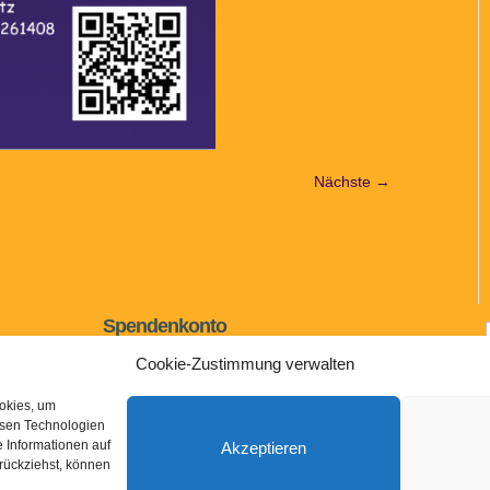
Nächste →
Spendenkonto
IBAN: DE73 7955 0000 0620 0215 35
Cookie-Zustimmung verwalten
BIC: BYLADEM1ASA
ookies, um
Sparkasse Aschaffenburg Miltenberg
esen Technologien
 Informationen auf
Akzeptieren
urückziehst, können