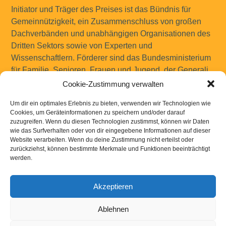
Initiator und Träger des Preises ist das Bündnis für
Gemeinnützigkeit, ein Zusammenschluss von großen
Dachverbänden und unabhängigen Organisationen des
Dritten Sektors sowie von Experten und
Wissenschaftlern. Förderer sind das Bundesministerium
für Familie, Senioren, Frauen und Jugend, der Generali
Zukunftsfonds und die Deutsche Fernsehlotterie.
Cookie-Zustimmung verwalten
Um dir ein optimales Erlebnis zu bieten, verwenden wir Technologien wie
Cookies, um Geräteinformationen zu speichern und/oder darauf
Wir bedanken uns bereits an dieser Stelle bei allen die
zuzugreifen. Wenn du diesen Technologien zustimmst, können wir Daten
wie das Surfverhalten oder von dir eingegebene Informationen auf dieser
für uns abstimmen.
Website verarbeiten. Wenn du deine Zustimmung nicht erteilst oder
zurückziehst, können bestimmte Merkmale und Funktionen beeinträchtigt
werden.
Akzeptieren
Kontakt
|
Links
|
Downloads
|
Impressum
Datenschutzerklaerung
Ablehnen