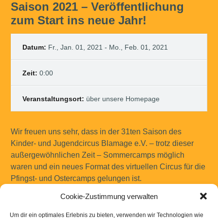
Saison 2021 – Veröffentlichung
zum Start ins neue Jahr!
Datum:
Fr., Jan. 01, 2021 - Mo., Feb. 01, 2021
Zeit:
0:00
Veranstaltungsort:
über unsere Homepage
Wir freuen uns sehr, dass in der 31ten Saison des
Kinder- und Jugendcircus Blamage e.V. – trotz dieser
außergewöhnlichen Zeit – Sommercamps möglich
waren und ein neues Format des virtuellen Circus für die
Pfingst- und Ostercamps gelungen ist.
Wie die Vorstellungstermine der 32ten Saison des
Cookie-Zustimmung verwalten
Circus Blamage aussehen werden, veröffentlichen wir im
neuen Jahr.
Um dir ein optimales Erlebnis zu bieten, verwenden wir Technologien wie