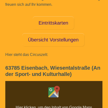
freuen sich auf Ihr kommen.
Eintrittskarten
Übersicht Vorstellungen
Hier steht das Circuszelt:
63785 Eisenbach, Wiesentalstraße (An
der Sport- und Kulturhalle)
Inhalt
von
Google
Maps
anzeigen
Hier klicken, um den Inhalt von Google Maps