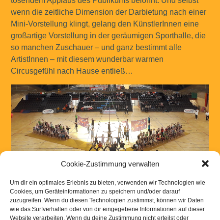
tosendem Applaus des Publikums belohnt. Und selbst
wenn die zeitliche Dimension der Darbietung nach einer
Mini-Vorstellung klingt, gelang den KünstlerInnen eine
großartige Vorstellung in der geräumigen Sporthalle, die
so manchen Zuschauer – und ganz bestimmt alle
ArtistInnen – mit diesem wunderbar warmen
Circusgefühl nach Hause entließ…
Cookie-Zustimmung verwalten
In jedem Fall war der Auftritt beim Tag des Sports für alle
Um dir ein optimales Erlebnis zu bieten, verwenden wir Technologien wie
Freunde des Vereins ein schöner Jahresabschluss, mit
Cookies, um Geräteinformationen zu speichern und/oder darauf
dem der Kinder- und Jungendcircus Blamage e. V. seine
zuzugreifen. Wenn du diesen Technologien zustimmst, können wir Daten
wie das Surfverhalten oder von dir eingegebene Informationen auf dieser
Mitglieder nun endgültig in die Winterpause entlässt!
Website verarbeiten. Wenn du deine Zustimmung nicht erteilst oder