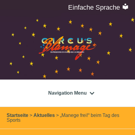
Einfache Sprache
Navigation Menu
Startseite
>
Aktuelles
>
„Manege frei!“ beim Tag des
Sports