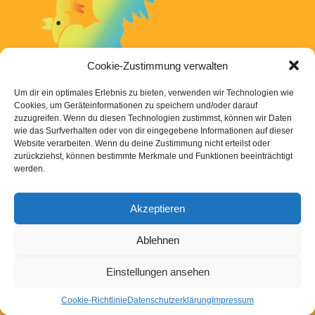
Cookie-Zustimmung verwalten
Um dir ein optimales Erlebnis zu bieten, verwenden wir Technologien wie
Cookies, um Geräteinformationen zu speichern und/oder darauf
zuzugreifen. Wenn du diesen Technologien zustimmst, können wir Daten
Nächste →
wie das Surfverhalten oder von dir eingegebene Informationen auf dieser
Website verarbeiten. Wenn du deine Zustimmung nicht erteilst oder
zurückziehst, können bestimmte Merkmale und Funktionen beeinträchtigt
werden.
Kontakt
|
Links
|
Downloads
|
Impressum
Datenschutzerklaerung
Akzeptieren
Ablehnen
Powered by
WordPress
Einstellungen ansehen
Cookie-Richtlinie
Datenschutzerklärung
Impressum