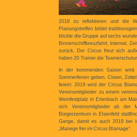
2018 zu reflektieren und die W
Planungstreffen bildet traditions
blickte die Gruppe auf sechs wun
Binnenschiffkreuzfahrt, Internet, Z
zurück. Der Circus freut sich au
haben 20 Trainer die Teamerschulun
In der kommenden Saison wird 
Sommerferien geben. Clown, Zotte
feiern: 2019 wird der Circus Blama
Vereinsmitglieder zu einem verein
Weinfestplatz in Erlenbach am Ma
sich Vereinsmitglieder ab der 
Bürgerzentrum in Elsenfeld stattfi
Gange, damit es auch 2019 bei i
„Manege frei im Circus Blamage“.