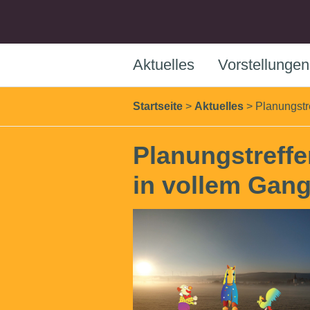
Aktuelles
Vorstellungen
Startseite
>
Aktuelles
>
Planungstre
Planungstreffe
in vollem Gang