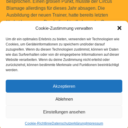
besprochen. Einen großen Punkt, musste der Circus
Blamage allerdings für dieses Jahr absagen. Die
Ausbildung der neuen Trainer, hatte bereits letzten
Herbst begonnen. Durch die aktuelle Lage der Corona-
Cookie-Zustimmung verwalten
Krise, ist es aber nicht möglich, die Schulung wie
geplant durchzuführen. So musste die Trainerausbildung
Um dir ein optimales Erlebnis zu bieten, verwenden wir Technologien wie
vorerst ins nächste Jahr verschoben werden.
Cookies, um Geräteinformationen zu speichern und/oder darauf
Nichtsdestotrotz blicken wir mit viel Optimismus auf eine
zuzugreifen. Wenn du diesen Technologien zustimmst, können wir Daten
wie das Surfverhalten oder von dir eingegebene Informationen auf dieser
spannende 32. Saison des Circus Blamage.
Website verarbeiten. Wenn du deine Zustimmung nicht erteilst oder
zurückziehst, können bestimmte Merkmale und Funktionen beeinträchtigt
werden.
Akzeptieren
Kontakt
|
Links
|
Downloads
|
Impressum
Datenschutzerklaerung
Ablehnen
Einstellungen ansehen
Powered by
WordPress
Cookie-Richtlinie
Datenschutzerklärung
Impressum