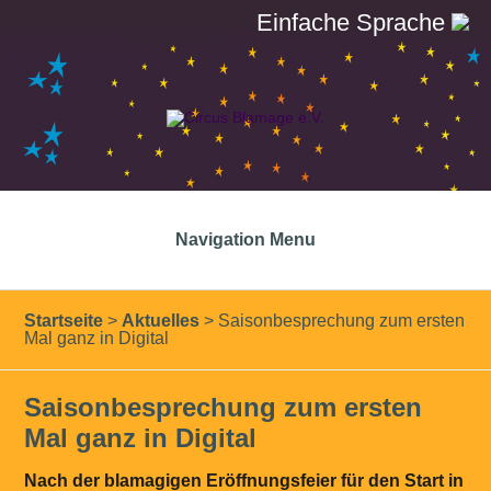
Einfache Sprache
Navigation Menu
Startseite
>
Aktuelles
>
Saisonbesprechung zum ersten
Mal ganz in Digital
Saisonbesprechung zum ersten
Mal ganz in Digital
Nach der blamagigen Eröffnungsfeier für den Start in