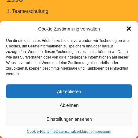
1. Teamerschulung:
Seitdem bildet der Circus Blamage selbst Trainer aus.
Cookie-Zustimmung verwalten
Um dir ein optimales Erlebnis zu bieten, verwenden wir Technologien wie
Cookies, um Geräteinformationen zu speichern und/oder darauf
zuzugreifen. Wenn du diesen Technologien zustimmst, können wir Daten
wie das Surfverhalten oder von dir eingegebene Informationen auf dieser
Website verarbeiten. Wenn du deine Zustimmung nicht erteilst oder
Kontakt
|
Links
|
Downloads
|
Impressum
Datenschutzerklaerung
zurückziehst, können bestimmte Merkmale und Funktionen beeinträchtigt
werden.
Powered by
WordPress
Akzeptieren
Ablehnen
Einstellungen ansehen
Cookie-Richtlinie
Datenschutzerklärung
Impressum