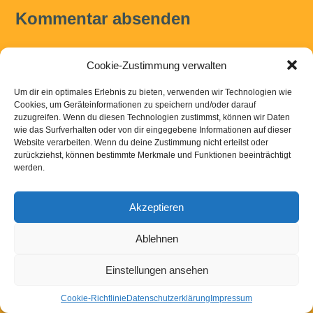
Kommentar absenden
Du musst
angemeldet
sein, um einen Kommentar abzugeben.
Cookie-Zustimmung verwalten
Kontakt
|
Links
|
Downloads
|
Impressum
Datenschutzerklaerung
Um dir ein optimales Erlebnis zu bieten, verwenden wir Technologien wie
Cookies, um Geräteinformationen zu speichern und/oder darauf
zuzugreifen. Wenn du diesen Technologien zustimmst, können wir Daten
wie das Surfverhalten oder von dir eingegebene Informationen auf dieser
Powered by
WordPress
Website verarbeiten. Wenn du deine Zustimmung nicht erteilst oder
zurückziehst, können bestimmte Merkmale und Funktionen beeinträchtigt
werden.
Akzeptieren
Ablehnen
Einstellungen ansehen
Cookie-Richtlinie
Datenschutzerklärung
Impressum