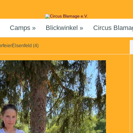
Camps
»
Blickwinkel
»
Circus Blama
feierElsenfeld (4)