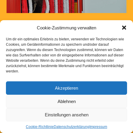
Cookie-Zustimmung verwalten
Um dir ein optimales Erlebnis zu bieten, verwenden wir Technologien wie
Cookies, um Geräteinformationen zu speichern und/oder darauf
Kommentar absenden
zuzugreifen. Wenn du diesen Technologien zustimmst, können wir Daten
wie das Surfverhalten oder von dir eingegebene Informationen auf dieser
Website verarbeiten. Wenn du deine Zustimmung nicht erteilst oder
Du musst
angemeldet
sein, um einen Kommentar abzugeben.
zurückziehst, können bestimmte Merkmale und Funktionen beeinträchtigt
werden.
Kontakt
|
Links
|
Downloads
|
Impressum
Datenschutzerklaerung
Akzeptieren
Powered by
WordPress
Ablehnen
Einstellungen ansehen
Cookie-Richtlinie
Datenschutzerklärung
Impressum