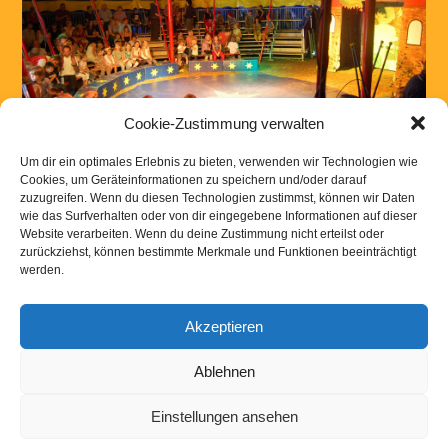
Cookie-Zustimmung verwalten
Um dir ein optimales Erlebnis zu bieten, verwenden wir Technologien wie
Cookies, um Geräteinformationen zu speichern und/oder darauf
zuzugreifen. Wenn du diesen Technologien zustimmst, können wir Daten
wie das Surfverhalten oder von dir eingegebene Informationen auf dieser
Website verarbeiten. Wenn du deine Zustimmung nicht erteilst oder
Kommentar absenden
zurückziehst, können bestimmte Merkmale und Funktionen beeinträchtigt
werden.
Du musst
angemeldet
sein, um einen Kommentar abzugeben.
Akzeptieren
Kontakt
|
Links
|
Downloads
|
Impressum
Datenschutzerklaerung
Ablehnen
Einstellungen ansehen
Powered by
WordPress