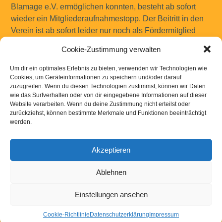
Blamage e.V. ermöglichen konnten, besteht ab sofort
wieder ein Mitgliederaufnahmestopp. Der Beitritt in den
Verein ist ab sofort leider nur noch als Fördermitglied
möglich. Uns als Verein ist es ein großes Anliegen
Cookie-Zustimmung verwalten
immer wieder Neumitglieder...
Um dir ein optimales Erlebnis zu bieten, verwenden wir Technologien wie
Mehr
Cookies, um Geräteinformationen zu speichern und/oder darauf
zuzugreifen. Wenn du diesen Technologien zustimmst, können wir Daten
wie das Surfverhalten oder von dir eingegebene Informationen auf dieser
Website verarbeiten. Wenn du deine Zustimmung nicht erteilst oder
zurückziehst, können bestimmte Merkmale und Funktionen beeinträchtigt
werden.
« Ältere Einträge
Neuere Einträge »
Akzeptieren
Kontakt
|
Links
|
Downloads
|
Impressum
Datenschutzerklaerung
Ablehnen
Einstellungen ansehen
Powered by
WordPress
Cookie-Richtlinie
Datenschutzerklärung
Impressum