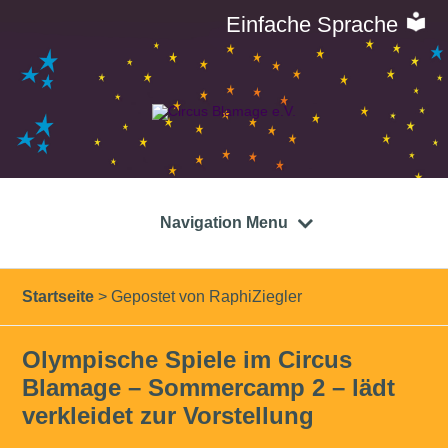
Einfache Sprache
Navigation Menu
Startseite
>
Gepostet von RaphiZiegler
Olympische Spiele im Circus
Blamage – Sommercamp 2 – lädt
verkleidet zur Vorstellung