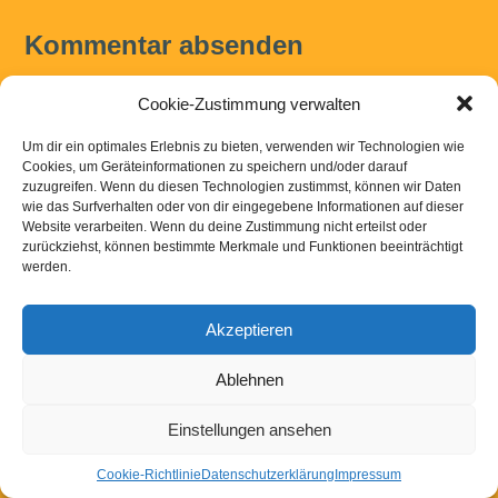
Kommentar absenden
Du musst
angemeldet
sein, um einen Kommentar abzugeben.
Cookie-Zustimmung verwalten
Um dir ein optimales Erlebnis zu bieten, verwenden wir Technologien wie
Kontakt
|
Links
|
Downloads
|
Impressum
Datenschutzerklaerung
Cookies, um Geräteinformationen zu speichern und/oder darauf
zuzugreifen. Wenn du diesen Technologien zustimmst, können wir Daten
wie das Surfverhalten oder von dir eingegebene Informationen auf dieser
Website verarbeiten. Wenn du deine Zustimmung nicht erteilst oder
Powered by
WordPress
zurückziehst, können bestimmte Merkmale und Funktionen beeinträchtigt
werden.
Akzeptieren
Ablehnen
Einstellungen ansehen
Cookie-Richtlinie
Datenschutzerklärung
Impressum