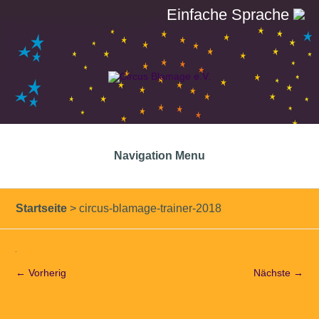
Einfache Sprache
Navigation Menu
Startseite
>
circus-blamage-trainer-2018
← Vorherig
Nächste →