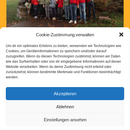
Cookie-Zustimmung verwalten
Nächste →
Um dir ein optimales Erlebnis zu bieten, verwenden wir Technologien wie
Cookies, um Geräteinformationen zu speichern und/oder darauf
zuzugreifen. Wenn du diesen Technologien zustimmst, können wir Daten
wie das Surfverhalten oder von dir eingegebene Informationen auf dieser
Website verarbeiten. Wenn du deine Zustimmung nicht erteilst oder
Kommentar absenden
zurückziehst, können bestimmte Merkmale und Funktionen beeinträchtigt
werden.
Du musst
angemeldet
sein, um einen Kommentar abzugeben.
Akzeptieren
Kontakt
|
Links
|
Downloads
|
Impressum
Datenschutzerklaerung
Ablehnen
Einstellungen ansehen
Powered by
WordPress