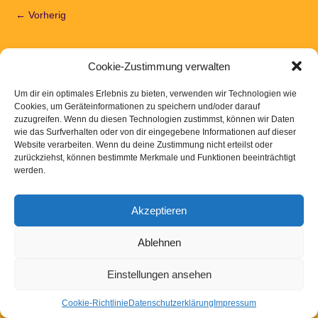
← Vorherig
Cookie-Zustimmung verwalten
Kommentar absenden
Um dir ein optimales Erlebnis zu bieten, verwenden wir Technologien wie
Cookies, um Geräteinformationen zu speichern und/oder darauf
zuzugreifen. Wenn du diesen Technologien zustimmst, können wir Daten
Du musst
angemeldet
sein, um einen Kommentar abzugeben.
wie das Surfverhalten oder von dir eingegebene Informationen auf dieser
Website verarbeiten. Wenn du deine Zustimmung nicht erteilst oder
Kontakt
|
Links
|
Downloads
|
Impressum
Datenschutzerklaerung
zurückziehst, können bestimmte Merkmale und Funktionen beeinträchtigt
werden.
Akzeptieren
Powered by
WordPress
Ablehnen
Einstellungen ansehen
Cookie-Richtlinie
Datenschutzerklärung
Impressum